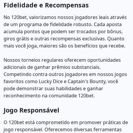
Fidelidade e Recompensas
No 120bet, valorizamos nossos jogadores leais através
de um programa de fidelidade robusto. Cada aposta
acumula pontos que podem ser trocados por bônus,
giros grátis e outras recompensas exclusivas. Quanto
mais você joga, maiores são os benefícios que recebe.
Nossos torneios regulares oferecem oportunidades
adicionais de ganhar prêmios substanciais.
Competindo contra outros jogadores em nossos jogos
favoritos como Lucky Dice e Captain's Bounty, você
pode demonstrar suas habilidades e ganhar
reconhecimento na comunidade 120bet.
Jogo Responsável
O 120bet está comprometido em promover práticas de
jogo responsável. Oferecemos diversas ferramentas