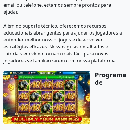
email ou telefone, estamos sempre prontos para
ajudar.
Além do suporte técnico, oferecemos recursos
educacionais abrangentes para ajudar os jogadores a
entender melhor nossos jogos e desenvolver
estratégias eficazes. Nossos guias detalhados e
tutoriais em vídeo tornam mais fácil para novos
jogadores se familiarizarem com nossa plataforma.
Programa
de