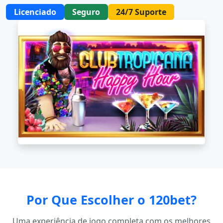
Licenciado
Seguro
24/7 Suporte
Por Que Escolher o 120bet?
Uma experiência de jogo completa com os melhores