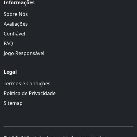
Informações
Sobre Nós
Avaliações
Confiável
FAQ
Jogo Responsável
Legal
Termos e Condições
Política de Privacidade
Sitemap