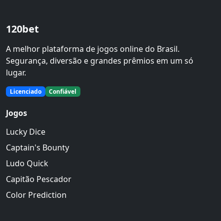
120bet
A melhor plataforma de jogos online do Brasil.
Segurança, diversão e grandes prêmios em um só
lugar.
Licenciado
Confiável
Jogos
Lucky Dice
Captain's Bounty
Ludo Quick
Capitão Pescador
Color Prediction