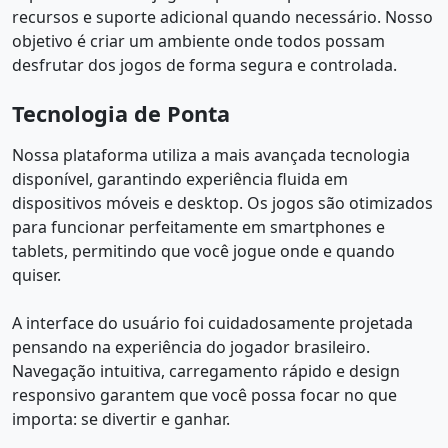
recursos e suporte adicional quando necessário. Nosso
objetivo é criar um ambiente onde todos possam
desfrutar dos jogos de forma segura e controlada.
Tecnologia de Ponta
Nossa plataforma utiliza a mais avançada tecnologia
disponível, garantindo experiência fluida em
dispositivos móveis e desktop. Os jogos são otimizados
para funcionar perfeitamente em smartphones e
tablets, permitindo que você jogue onde e quando
quiser.
A interface do usuário foi cuidadosamente projetada
pensando na experiência do jogador brasileiro.
Navegação intuitiva, carregamento rápido e design
responsivo garantem que você possa focar no que
importa: se divertir e ganhar.