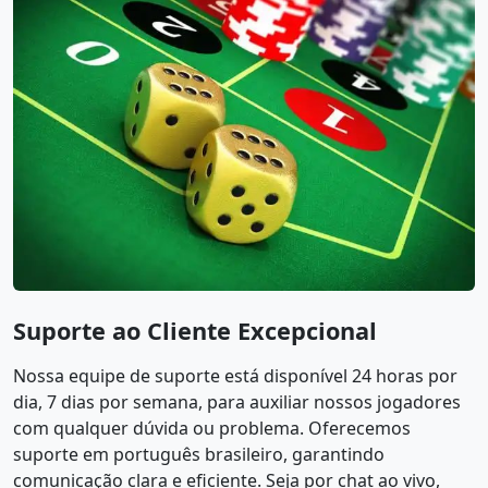
Suporte ao Cliente Excepcional
Nossa equipe de suporte está disponível 24 horas por
dia, 7 dias por semana, para auxiliar nossos jogadores
com qualquer dúvida ou problema. Oferecemos
suporte em português brasileiro, garantindo
comunicação clara e eficiente. Seja por chat ao vivo,