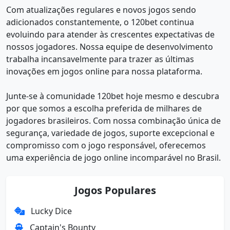
Com atualizações regulares e novos jogos sendo
adicionados constantemente, o 120bet continua
evoluindo para atender às crescentes expectativas de
nossos jogadores. Nossa equipe de desenvolvimento
trabalha incansavelmente para trazer as últimas
inovações em jogos online para nossa plataforma.
Junte-se à comunidade 120bet hoje mesmo e descubra
por que somos a escolha preferida de milhares de
jogadores brasileiros. Com nossa combinação única de
segurança, variedade de jogos, suporte excepcional e
compromisso com o jogo responsável, oferecemos
uma experiência de jogo online incomparável no Brasil.
Jogos Populares
Lucky Dice
Captain's Bounty