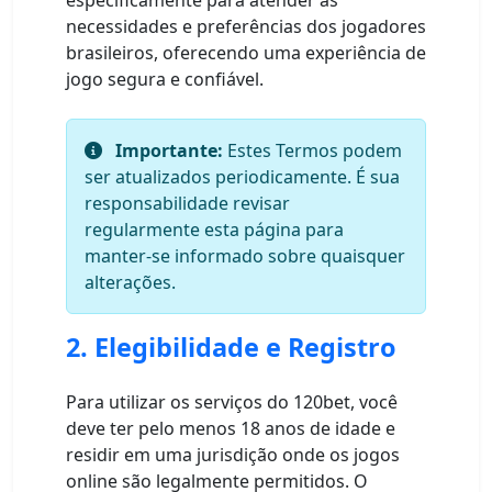
especificamente para atender às
necessidades e preferências dos jogadores
brasileiros, oferecendo uma experiência de
jogo segura e confiável.
Importante:
Estes Termos podem
ser atualizados periodicamente. É sua
responsabilidade revisar
regularmente esta página para
manter-se informado sobre quaisquer
alterações.
2. Elegibilidade e Registro
Para utilizar os serviços do 120bet, você
deve ter pelo menos 18 anos de idade e
residir em uma jurisdição onde os jogos
online são legalmente permitidos. O