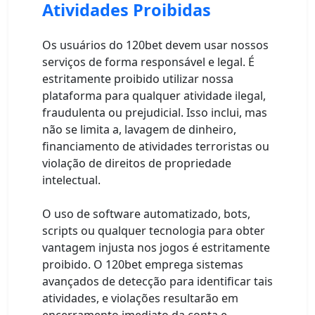
Atividades Proibidas
Os usuários do 120bet devem usar nossos
serviços de forma responsável e legal. É
estritamente proibido utilizar nossa
plataforma para qualquer atividade ilegal,
fraudulenta ou prejudicial. Isso inclui, mas
não se limita a, lavagem de dinheiro,
financiamento de atividades terroristas ou
violação de direitos de propriedade
intelectual.
O uso de software automatizado, bots,
scripts ou qualquer tecnologia para obter
vantagem injusta nos jogos é estritamente
proibido. O 120bet emprega sistemas
avançados de detecção para identificar tais
atividades, e violações resultarão em