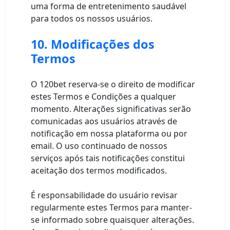
uma forma de entretenimento saudável
para todos os nossos usuários.
10. Modificações dos
Termos
O 120bet reserva-se o direito de modificar
estes Termos e Condições a qualquer
momento. Alterações significativas serão
comunicadas aos usuários através de
notificação em nossa plataforma ou por
email. O uso continuado de nossos
serviços após tais notificações constitui
aceitação dos termos modificados.
É responsabilidade do usuário revisar
regularmente estes Termos para manter-
se informado sobre quaisquer alterações.