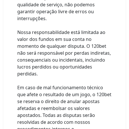
qualidade de serviço, não podemos
garantir operação livre de erros ou
interrupções.
Nossa responsabilidade está limitada ao
valor dos fundos em sua conta no
momento de qualquer disputa. O 120bet
não será responsável por perdas indiretas,
consequenciais ou incidentais, incluindo
lucros perdidos ou oportunidades
perdidas.
Em caso de mal funcionamento técnico
que afete o resultado de um jogo, o 120bet
se reserva o direito de anular apostas
afetadas e reembolsar os valores
apostados. Todas as disputas serão
resolvidas de acordo com nossos