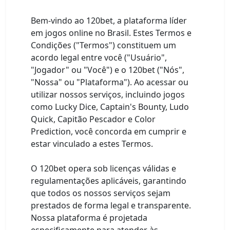
Bem-vindo ao 120bet, a plataforma líder
em jogos online no Brasil. Estes Termos e
Condições ("Termos") constituem um
acordo legal entre você ("Usuário",
"Jogador" ou "Você") e o 120bet ("Nós",
"Nossa" ou "Plataforma"). Ao acessar ou
utilizar nossos serviços, incluindo jogos
como Lucky Dice, Captain's Bounty, Ludo
Quick, Capitão Pescador e Color
Prediction, você concorda em cumprir e
estar vinculado a estes Termos.
O 120bet opera sob licenças válidas e
regulamentações aplicáveis, garantindo
que todos os nossos serviços sejam
prestados de forma legal e transparente.
Nossa plataforma é projetada