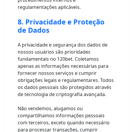
procedimentos internos e
regulamentações aplicáveis.
8. Privacidade e Proteção
de Dados
A privacidade e segurança dos dados de
nossos usuários são prioridades
fundamentais no 120bet. Coletamos
apenas as informações necessárias para
fornecer nossos serviços e cumprir
obrigações legais e regulamentares. Todos
os dados pessoais são protegidos através
de tecnologia de criptografia avançada.
Não vendemos, alugamos ou
compartilhamos informações pessoais
com terceiros, exceto quando necessário
para processar transações, cumprir