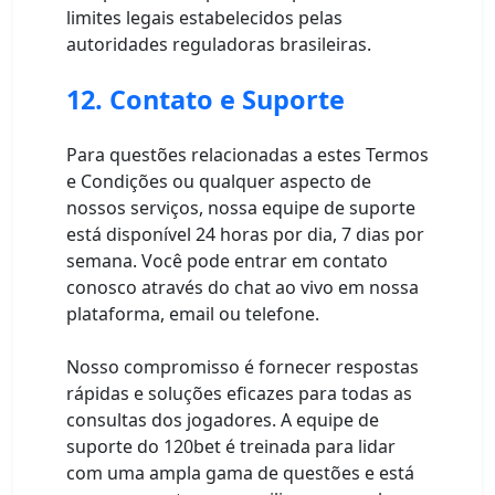
limites legais estabelecidos pelas
autoridades reguladoras brasileiras.
12. Contato e Suporte
Para questões relacionadas a estes Termos
e Condições ou qualquer aspecto de
nossos serviços, nossa equipe de suporte
está disponível 24 horas por dia, 7 dias por
semana. Você pode entrar em contato
conosco através do chat ao vivo em nossa
plataforma, email ou telefone.
Nosso compromisso é fornecer respostas
rápidas e soluções eficazes para todas as
consultas dos jogadores. A equipe de
suporte do 120bet é treinada para lidar
com uma ampla gama de questões e está